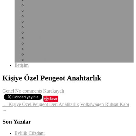
Notluk Kılıfı
Plastik Şeffaf Dosya
Bardak Altlığı
Çantalar
Sekreterlik
Klasör
Klasörler Ve Sunum Dosyaları
Çalışma Ruhsat Kabı
Pvc Şeffaf Ürünler
Poliçe Kabı
Uyarı Etiketi
İletişim
Kişiye Özel Peugeot Anahtarlık
Genel
No comments
Karakayalı
Save
← Kişiye Özel Peugeot Deri Anahtarlık
Volkswagen Ruhsat Kabı
→
Son Yazılar
Evlilik Cüzdanı