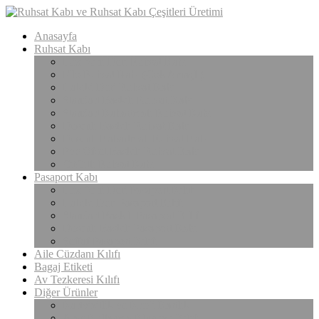
Anasayfa
Ruhsat Kabı
Lüx Suni Deri Ruhsat Kabı
Filo Ruhsat Kabı (Çok Amaçlı)
Hakiki Deri Ruhsat Kabı
Standart Baskılı Ruhsat Kabı
Standart Kabartmalı Ruhsat Kabı
Desenli Baskılı Ruhsat Kabı
Desenli Kabartmalı Ruhsat Kabı
Pvc Ofset Baskılı Ruhsat Kabı
ÇıtÇıtlı Ruhsat Kabı
Pasaport Kabı
Lüx Suni Deri Pasaport Kılıfı
Hakiki Deri Pasaport Kılıfı
Standart Baskılı Pasaport Kılıfı
Desenli Baskılı Pasaport Kabı
Şeffaf Pasaport Kılıfı
Aile Cüzdanı Kılıfı
Bagaj Etiketi
Av Tezkeresi Kılıfı
Diğer Ürünler
Kartvizitlik ve Kredi Kartlık
Araç Kullanma Klavuzu Kılıfı