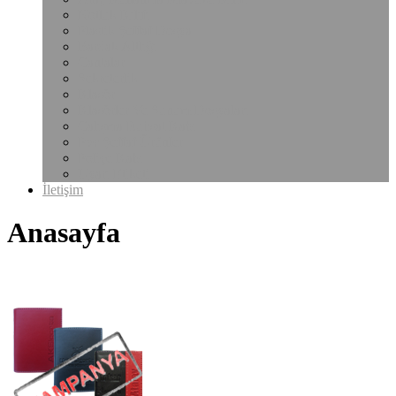
Notluk Kılıfı
Plastik Şeffaf Dosya
Bardak Altlığı
Çantalar
Sekreterlik
Klasör
Klasörler Ve Sunum Dosyaları
Çalışma Ruhsat Kabı
Pvc Şeffaf Ürünler
Poliçe Kabı
Uyarı Etiketi
İletişim
Anasayfa