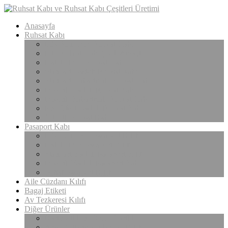
Anasayfa
Ruhsat Kabı
Lüx Suni Deri Ruhsat Kabı
Filo Ruhsat Kabı (Çok Amaçlı)
Hakiki Deri Ruhsat Kabı
Standart Baskılı Ruhsat Kabı
Standart Kabartmalı Ruhsat Kabı
Desenli Baskılı Ruhsat Kabı
Desenli Kabartmalı Ruhsat Kabı
Pvc Ofset Baskılı Ruhsat Kabı
ÇıtÇıtlı Ruhsat Kabı
Pasaport Kabı
Lüx Suni Deri Pasaport Kılıfı
Hakiki Deri Pasaport Kılıfı
Standart Baskılı Pasaport Kılıfı
Desenli Baskılı Pasaport Kabı
Şeffaf Pasaport Kılıfı
Aile Cüzdanı Kılıfı
Bagaj Etiketi
Av Tezkeresi Kılıfı
Diğer Ürünler
Kartvizitlik ve Kredi Kartlık
Araç Kullanma Klavuzu Kılıfı