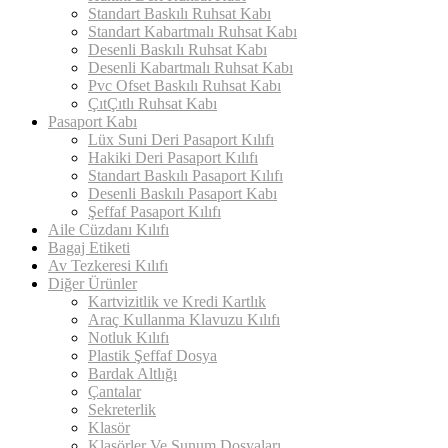
Standart Baskılı Ruhsat Kabı
Standart Kabartmalı Ruhsat Kabı
Desenli Baskılı Ruhsat Kabı
Desenli Kabartmalı Ruhsat Kabı
Pvc Ofset Baskılı Ruhsat Kabı
ÇıtÇıtlı Ruhsat Kabı
Pasaport Kabı
Lüx Suni Deri Pasaport Kılıfı
Hakiki Deri Pasaport Kılıfı
Standart Baskılı Pasaport Kılıfı
Desenli Baskılı Pasaport Kabı
Şeffaf Pasaport Kılıfı
Aile Cüzdanı Kılıfı
Bagaj Etiketi
Av Tezkeresi Kılıfı
Diğer Ürünler
Kartvizitlik ve Kredi Kartlık
Araç Kullanma Klavuzu Kılıfı
Notluk Kılıfı
Plastik Şeffaf Dosya
Bardak Altlığı
Çantalar
Sekreterlik
Klasör
Klasörler Ve Sunum Dosyaları