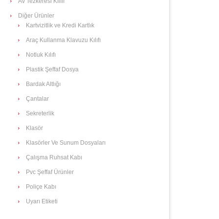
Av Tezkeresi Kılıfı
Diğer Ürünler
Kartvizitlik ve Kredi Kartlık
Araç Kullanma Klavuzu Kılıfı
Notluk Kılıfı
Plastik Şeffaf Dosya
Bardak Altlığı
Çantalar
Sekreterlik
Klasör
Klasörler Ve Sunum Dosyaları
Çalışma Ruhsat Kabı
Pvc Şeffaf Ürünler
Poliçe Kabı
Uyarı Etiketi