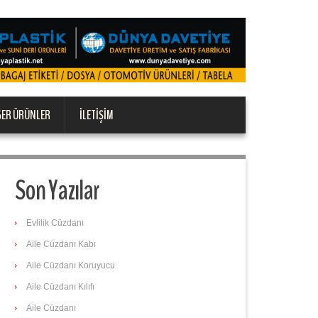
ĞER ÜRÜNLER
İLETIŞIM
Son Yazılar
Evlilik Cüzdanı
Aile Cüzdanı Kabı
Aile Cüzdanı Koruyucu
Aile Cüzdanı Kılıfı
Aile Cüzdanı