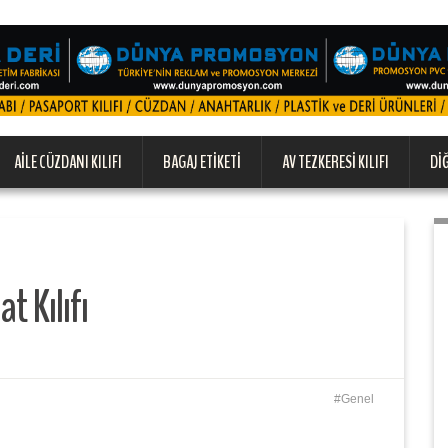
AILE CÜZDANI KILIFI
BAGAJ ETIKETI
AV TEZKERESI KILIFI
DI
t Kılıfı
Genel