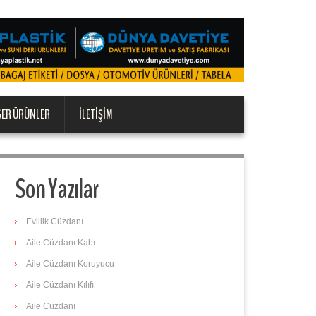
ĞER ÜRÜNLER
İLETIŞIM
Son Yazılar
Evlilik Cüzdanı
Aile Cüzdanı Kabı
Aile Cüzdanı Koruyucu
Aile Cüzdanı Kılıfı
Aile Cüzdanı