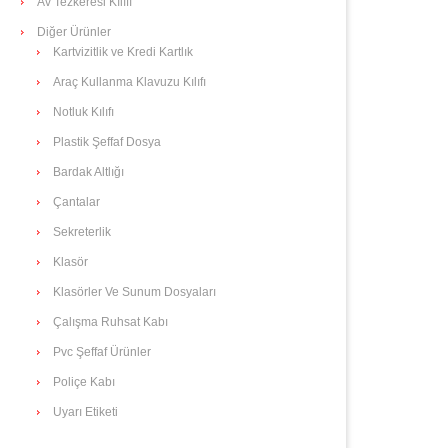
Av Tezkeresi Kılıfı
Diğer Ürünler
Kartvizitlik ve Kredi Kartlık
Araç Kullanma Klavuzu Kılıfı
Notluk Kılıfı
Plastik Şeffaf Dosya
Bardak Altlığı
Çantalar
Sekreterlik
Klasör
Klasörler Ve Sunum Dosyaları
Çalışma Ruhsat Kabı
Pvc Şeffaf Ürünler
Poliçe Kabı
Uyarı Etiketi