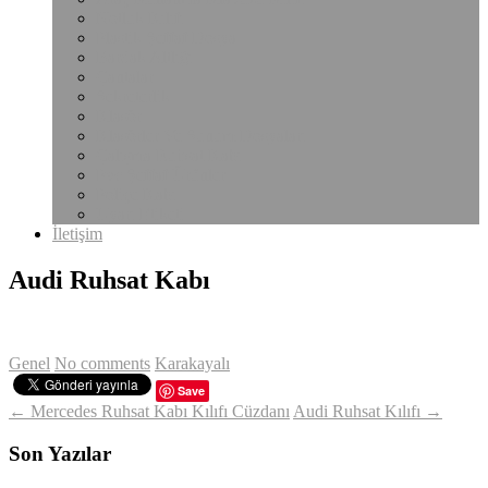
Notluk Kılıfı
Plastik Şeffaf Dosya
Bardak Altlığı
Çantalar
Sekreterlik
Klasör
Klasörler Ve Sunum Dosyaları
Çalışma Ruhsat Kabı
Pvc Şeffaf Ürünler
Poliçe Kabı
Uyarı Etiketi
İletişim
Audi Ruhsat Kabı
Genel
No comments
Karakayalı
Save
← Mercedes Ruhsat Kabı Kılıfı Cüzdanı
Audi Ruhsat Kılıfı →
Son Yazılar