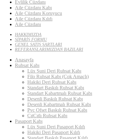
Evlilik Cüzdanı
Aile Cüzdanı Kabı
Aile Cüzdanı Koruyucu
Aile Cüzdanı Kılıfı
Aile Cüzdanı
HAKKIMIZDA
SİPARİŞ FORMU
GENEL SATIŞ ŞARTLARI
REFERANSLARIMIZDAN BAZILARI
Anasayfa
Ruhsat Kabı
Lüx Suni Deri Ruhsat Kabı
Filo Ruhsat Kabı (Çok Amaçlı)
Hakiki Deri Ruhsat Kabı
Standart Baskılı Ruhsat Kabı
Standart Kabartmalı Ruhsat Kabı
Desenli Baskılı Ruhsat Kabı
Desenli Kabartmalı Ruhsat Kabı
Pvc Ofset Baskılı Ruhsat Kabı
ÇıtÇıtlı Ruhsat Kabı
Pasaport Kabı
Lüx Suni Deri Pasaport Kılıfı
Hakiki Deri Pasaport Kılıfı
Standart Baskılı Pasaport Kılıfı