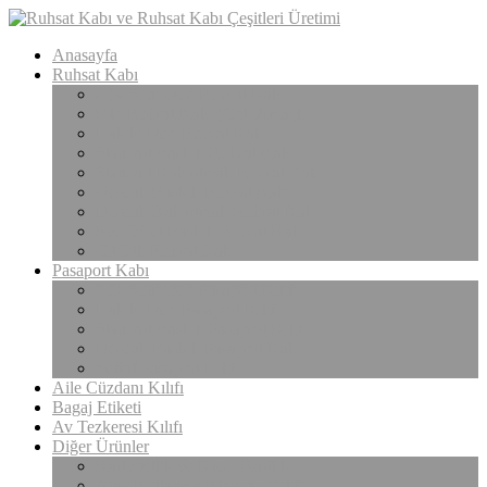
Anasayfa
Ruhsat Kabı
Lüx Suni Deri Ruhsat Kabı
Filo Ruhsat Kabı (Çok Amaçlı)
Hakiki Deri Ruhsat Kabı
Standart Baskılı Ruhsat Kabı
Standart Kabartmalı Ruhsat Kabı
Desenli Baskılı Ruhsat Kabı
Desenli Kabartmalı Ruhsat Kabı
Pvc Ofset Baskılı Ruhsat Kabı
ÇıtÇıtlı Ruhsat Kabı
Pasaport Kabı
Lüx Suni Deri Pasaport Kılıfı
Hakiki Deri Pasaport Kılıfı
Standart Baskılı Pasaport Kılıfı
Desenli Baskılı Pasaport Kabı
Şeffaf Pasaport Kılıfı
Aile Cüzdanı Kılıfı
Bagaj Etiketi
Av Tezkeresi Kılıfı
Diğer Ürünler
Kartvizitlik ve Kredi Kartlık
Araç Kullanma Klavuzu Kılıfı