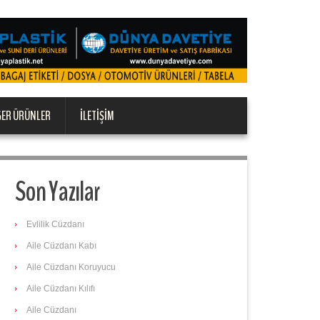
ĞER ÜRÜNLER
İLETIŞIM
Son Yazılar
Evlilik Cüzdanı
Aile Cüzdanı Kabı
Aile Cüzdanı Koruyucu
Aile Cüzdanı Kılıfı
Aile Cüzdanı