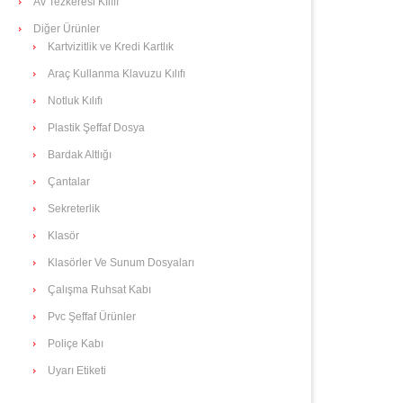
Av Tezkeresi Kılıfı
Diğer Ürünler
Kartvizitlik ve Kredi Kartlık
Araç Kullanma Klavuzu Kılıfı
Notluk Kılıfı
Plastik Şeffaf Dosya
Bardak Altlığı
Çantalar
Sekreterlik
Klasör
Klasörler Ve Sunum Dosyaları
Çalışma Ruhsat Kabı
Pvc Şeffaf Ürünler
Poliçe Kabı
Uyarı Etiketi