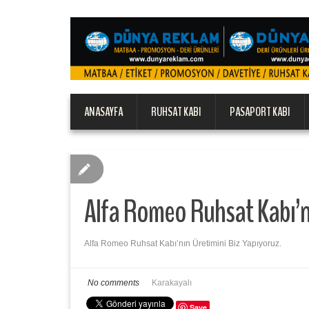
ANASAYFA
RUHSAT KABI
PASAPORT KABI
Alfa Romeo Ruhsat Kabı’nı
Alfa Romeo Ruhsat Kabı’nın Üretimini Biz Yapıyoruz.
No comments
Karakayalı
Save