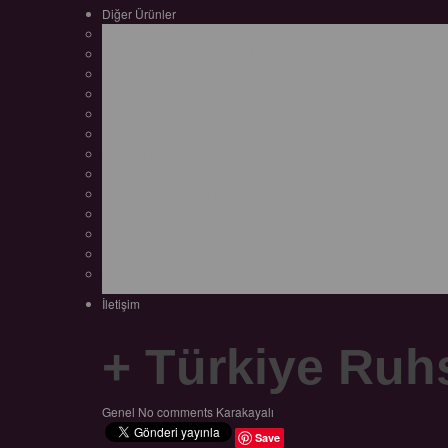
Diğer Ürünler
Kartvizitlik ve Kredi Kartlık
Araç Kullanma Klavuzu Kılıfı
Notluk Kılıfı
Plastik Şeffaf Dosya
Bardak Altlığı
Çantalar
Sekreterlik
Klasör
Klasörler Ve Sunum Dosyaları
Çalışma Ruhsat Kabı
Pvc Şeffaf Ürünler
Poliçe Kabı
Uyarı Etiketi
İletişim
+ Türkiye Ruhsa
Genel
No comments
Karakayalı
Save