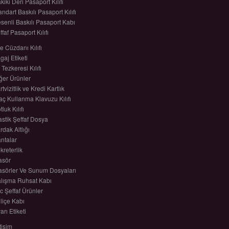
kiki Deri Pasaport Kılıfı
andart Baskılı Pasaport Kılıfı
senli Baskılı Pasaport Kabı
ffaf Pasaport Kılıfı
le Cüzdanı Kılıfı
gaj Etiketi
 Tezkeresi Kılıfı
ğer Ürünler
rtvizitlik ve Kredi Kartlık
aç Kullanma Klavuzu Kılıfı
tluk Kılıfı
astik Şeffaf Dosya
rdak Altlığı
ntalar
kreterlik
asör
asörler Ve Sunum Dosyaları
lışma Ruhsat Kabı
c Şeffaf Ürünler
liçe Kabı
arı Etiketi
etişim