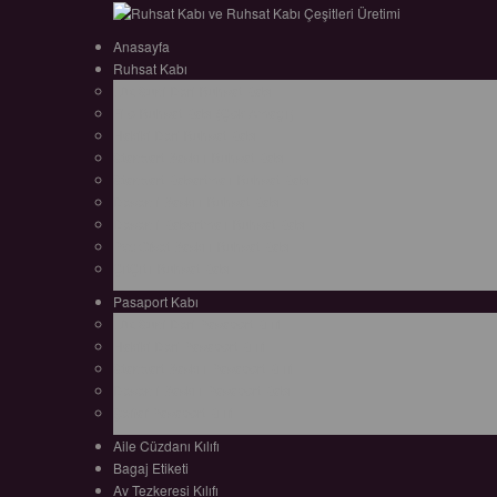
Anasayfa
Ruhsat Kabı
Lüx Suni Deri Ruhsat Kabı
Filo Ruhsat Kabı (Çok Amaçlı)
Hakiki Deri Ruhsat Kabı
Standart Baskılı Ruhsat Kabı
Standart Kabartmalı Ruhsat Kabı
Desenli Baskılı Ruhsat Kabı
Desenli Kabartmalı Ruhsat Kabı
Pvc Ofset Baskılı Ruhsat Kabı
ÇıtÇıtlı Ruhsat Kabı
Pasaport Kabı
Lüx Suni Deri Pasaport Kılıfı
Hakiki Deri Pasaport Kılıfı
Standart Baskılı Pasaport Kılıfı
Desenli Baskılı Pasaport Kabı
Şeffaf Pasaport Kılıfı
Aile Cüzdanı Kılıfı
Bagaj Etiketi
Av Tezkeresi Kılıfı