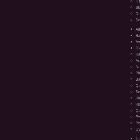
Ha
St
De
Şe
Ai
Ba
Av
Di
Ka
Ar
No
Pl
Ba
Ça
Se
Kl
Kl
Ça
Pv
Po
Uy
İl