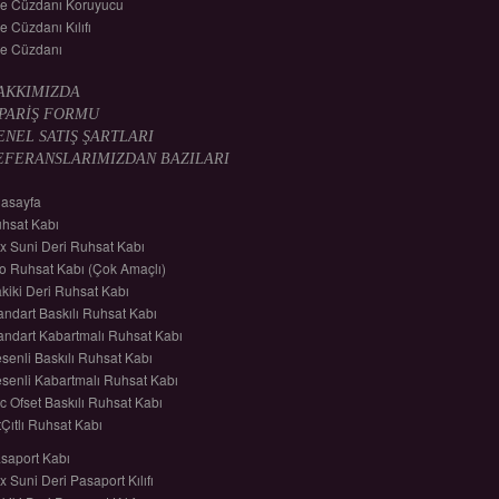
le Cüzdanı Koruyucu
le Cüzdanı Kılıfı
le Cüzdanı
AKKIMIZDA
İPARİŞ FORMU
ENEL SATIŞ ŞARTLARI
EFERANSLARIMIZDAN BAZILARI
asayfa
hsat Kabı
x Suni Deri Ruhsat Kabı
lo Ruhsat Kabı (Çok Amaçlı)
kiki Deri Ruhsat Kabı
andart Baskılı Ruhsat Kabı
andart Kabartmalı Ruhsat Kabı
senli Baskılı Ruhsat Kabı
senli Kabartmalı Ruhsat Kabı
c Ofset Baskılı Ruhsat Kabı
tÇıtlı Ruhsat Kabı
saport Kabı
x Suni Deri Pasaport Kılıfı