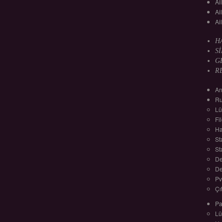
Ai
Ai
Ai
H
S
G
R
An
Ru
Lü
Fi
Ha
St
St
De
De
Pv
Çı
Pa
Lü