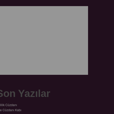
Son Yazılar
lilik Cüzdanı
le Cüzdanı Kabı