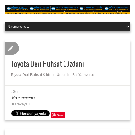
Toyota Deri Ruhsat Cüzdanı
Toyota Deri Ruhsat Kılıfı’nın Üretimini Biz Yapıyoruz.
Genel
No comments
Karakayalı
Save