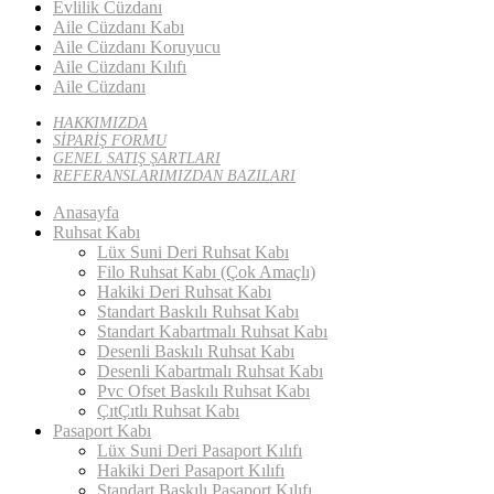
Evlilik Cüzdanı
Aile Cüzdanı Kabı
Aile Cüzdanı Koruyucu
Aile Cüzdanı Kılıfı
Aile Cüzdanı
HAKKIMIZDA
SİPARİŞ FORMU
GENEL SATIŞ ŞARTLARI
REFERANSLARIMIZDAN BAZILARI
Anasayfa
Ruhsat Kabı
Lüx Suni Deri Ruhsat Kabı
Filo Ruhsat Kabı (Çok Amaçlı)
Hakiki Deri Ruhsat Kabı
Standart Baskılı Ruhsat Kabı
Standart Kabartmalı Ruhsat Kabı
Desenli Baskılı Ruhsat Kabı
Desenli Kabartmalı Ruhsat Kabı
Pvc Ofset Baskılı Ruhsat Kabı
ÇıtÇıtlı Ruhsat Kabı
Pasaport Kabı
Lüx Suni Deri Pasaport Kılıfı
Hakiki Deri Pasaport Kılıfı
Standart Baskılı Pasaport Kılıfı