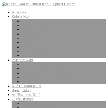
Anasayfa
Ruhsat Kabı
Lüx Suni Deri Ruhsat Kabı
Filo Ruhsat Kabı (Çok Amaçlı)
Hakiki Deri Ruhsat Kabı
Standart Baskılı Ruhsat Kabı
Standart Kabartmalı Ruhsat Kabı
Desenli Baskılı Ruhsat Kabı
Desenli Kabartmalı Ruhsat Kabı
Pvc Ofset Baskılı Ruhsat Kabı
ÇıtÇıtlı Ruhsat Kabı
Pasaport Kabı
Lüx Suni Deri Pasaport Kılıfı
Hakiki Deri Pasaport Kılıfı
Standart Baskılı Pasaport Kılıfı
Desenli Baskılı Pasaport Kabı
Şeffaf Pasaport Kılıfı
Aile Cüzdanı Kılıfı
Bagaj Etiketi
Av Tezkeresi Kılıfı
Diğer Ürünler
Kartvizitlik ve Kredi Kartlık
Araç Kullanma Klavuzu Kılıfı