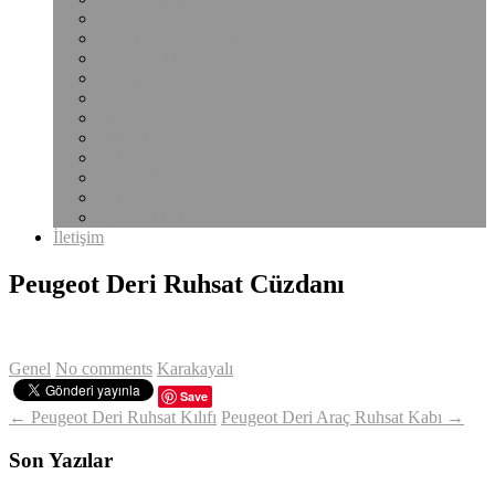
Notluk Kılıfı
Plastik Şeffaf Dosya
Bardak Altlığı
Çantalar
Sekreterlik
Klasör
Klasörler Ve Sunum Dosyaları
Çalışma Ruhsat Kabı
Pvc Şeffaf Ürünler
Poliçe Kabı
Uyarı Etiketi
İletişim
Peugeot Deri Ruhsat Cüzdanı
Genel
No comments
Karakayalı
Save
← Peugeot Deri Ruhsat Kılıfı
Peugeot Deri Araç Ruhsat Kabı →
Son Yazılar