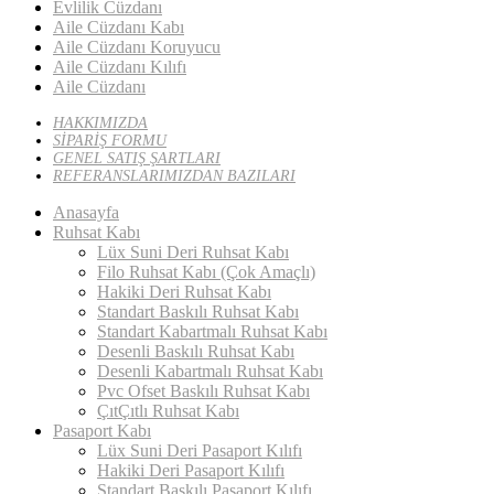
Evlilik Cüzdanı
Aile Cüzdanı Kabı
Aile Cüzdanı Koruyucu
Aile Cüzdanı Kılıfı
Aile Cüzdanı
HAKKIMIZDA
SİPARİŞ FORMU
GENEL SATIŞ ŞARTLARI
REFERANSLARIMIZDAN BAZILARI
Anasayfa
Ruhsat Kabı
Lüx Suni Deri Ruhsat Kabı
Filo Ruhsat Kabı (Çok Amaçlı)
Hakiki Deri Ruhsat Kabı
Standart Baskılı Ruhsat Kabı
Standart Kabartmalı Ruhsat Kabı
Desenli Baskılı Ruhsat Kabı
Desenli Kabartmalı Ruhsat Kabı
Pvc Ofset Baskılı Ruhsat Kabı
ÇıtÇıtlı Ruhsat Kabı
Pasaport Kabı
Lüx Suni Deri Pasaport Kılıfı
Hakiki Deri Pasaport Kılıfı
Standart Baskılı Pasaport Kılıfı