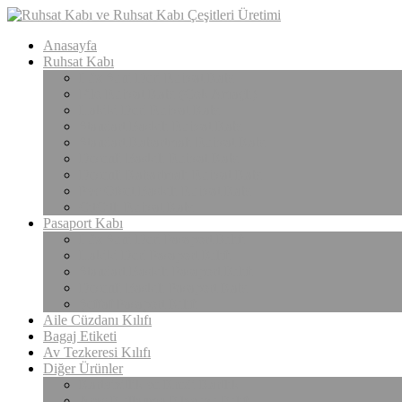
Anasayfa
Ruhsat Kabı
Lüx Suni Deri Ruhsat Kabı
Filo Ruhsat Kabı (Çok Amaçlı)
Hakiki Deri Ruhsat Kabı
Standart Baskılı Ruhsat Kabı
Standart Kabartmalı Ruhsat Kabı
Desenli Baskılı Ruhsat Kabı
Desenli Kabartmalı Ruhsat Kabı
Pvc Ofset Baskılı Ruhsat Kabı
ÇıtÇıtlı Ruhsat Kabı
Pasaport Kabı
Lüx Suni Deri Pasaport Kılıfı
Hakiki Deri Pasaport Kılıfı
Standart Baskılı Pasaport Kılıfı
Desenli Baskılı Pasaport Kabı
Şeffaf Pasaport Kılıfı
Aile Cüzdanı Kılıfı
Bagaj Etiketi
Av Tezkeresi Kılıfı
Diğer Ürünler
Kartvizitlik ve Kredi Kartlık
Araç Kullanma Klavuzu Kılıfı