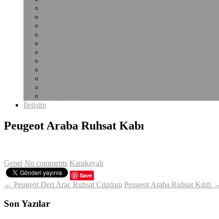
Notluk Kılıfı
Plastik Şeffaf Dosya
Bardak Altlığı
Çantalar
Sekreterlik
Klasör
Klasörler Ve Sunum Dosyaları
Çalışma Ruhsat Kabı
Pvc Şeffaf Ürünler
Poliçe Kabı
Uyarı Etiketi
İletişim
Peugeot Araba Ruhsat Kabı
Genel
No comments
Karakayalı
Save
← Peugeot Deri Araç Ruhsat Cüzdanı
Peugeot Araba Ruhsat Kılıfı 
Son Yazılar