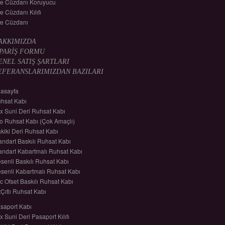
le Cüzdanı Koruyucu
le Cüzdanı Kılıfı
le Cüzdanı
AKKIMIZDA
İPARİŞ FORMU
ENEL SATIŞ ŞARTLARI
EFERANSLARIMIZDAN BAZILARI
asayfa
hsat Kabı
x Suni Deri Ruhsat Kabı
lo Ruhsat Kabı (Çok Amaçlı)
kiki Deri Ruhsat Kabı
andart Baskılı Ruhsat Kabı
andart Kabartmalı Ruhsat Kabı
senli Baskılı Ruhsat Kabı
senli Kabartmalı Ruhsat Kabı
c Ofset Baskılı Ruhsat Kabı
tÇıtlı Ruhsat Kabı
saport Kabı
x Suni Deri Pasaport Kılıfı