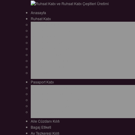
Anasayfa
Ruhsat Kabı
Lüx Suni Deri Ruhsat Kabı
Filo Ruhsat Kabı (Çok Amaçlı)
Hakiki Deri Ruhsat Kabı
Standart Baskılı Ruhsat Kabı
Standart Kabartmalı Ruhsat Kabı
Desenli Baskılı Ruhsat Kabı
Desenli Kabartmalı Ruhsat Kabı
Pvc Ofset Baskılı Ruhsat Kabı
ÇıtÇıtlı Ruhsat Kabı
Pasaport Kabı
Lüx Suni Deri Pasaport Kılıfı
Hakiki Deri Pasaport Kılıfı
Standart Baskılı Pasaport Kılıfı
Desenli Baskılı Pasaport Kabı
Şeffaf Pasaport Kılıfı
Aile Cüzdanı Kılıfı
Bagaj Etiketi
Av Tezkeresi Kılıfı