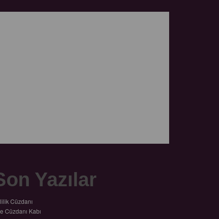
Son Yazılar
lilik Cüzdanı
le Cüzdanı Kabı