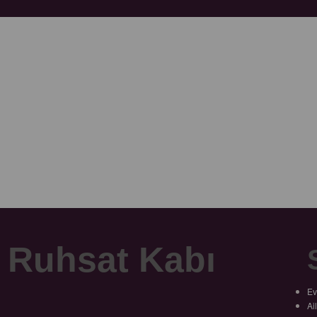
 Ruhsat Kabı
Ev
Ai