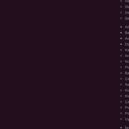
Ha
St
De
Şe
Ai
Ba
Av
Di
Ka
Ar
No
Pl
Ba
Ça
Se
Kl
Kl
Ça
Pv
Po
Uy
İl