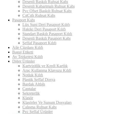
Desenli Baskılı Ruhsat Kabı
Desenli Kabartmalı Ruhsat Kabı
Pvc Ofset Baskılı Ruhsat Kabı
ÇıtÇıtlı Ruhsat Kabı
Pasaport Kabı
Lüx Suni Deri Pasaport Kılıfı
Hakiki Deri Pasaport Kılıfı
Standart Baskılı Pasaport Kılıfı
Desenli Baskılı Pasaport Kabı
Şeffaf Pasaport Kılıfı
Aile Cüzdanı Kılıfı
Bagaj Etiketi
Av Tezkeresi Kılıfı
Diğer Ürünler
Kartvizitlik ve Kredi Kartlık
Araç Kullanma Klavuzu Kılıfı
Notluk Kılıfı
Plastik Şeffaf Dosya
Bardak Altlığı
Çantalar
Sekreterlik
Klasör
Klasörler Ve Sunum Dosyaları
Çalışma Ruhsat Kabı
Pvc Şeffaf Ürünler