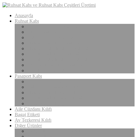
Anasayfa
Ruhsat Kabı
Lüx Suni Deri Ruhsat Kabı
Filo Ruhsat Kabı (Çok Amaçlı)
Hakiki Deri Ruhsat Kabı
Standart Baskılı Ruhsat Kabı
Standart Kabartmalı Ruhsat Kabı
Desenli Baskılı Ruhsat Kabı
Desenli Kabartmalı Ruhsat Kabı
Pvc Ofset Baskılı Ruhsat Kabı
ÇıtÇıtlı Ruhsat Kabı
Pasaport Kabı
Lüx Suni Deri Pasaport Kılıfı
Hakiki Deri Pasaport Kılıfı
Standart Baskılı Pasaport Kılıfı
Desenli Baskılı Pasaport Kabı
Şeffaf Pasaport Kılıfı
Aile Cüzdanı Kılıfı
Bagaj Etiketi
Av Tezkeresi Kılıfı
Diğer Ürünler
Kartvizitlik ve Kredi Kartlık
Araç Kullanma Klavuzu Kılıfı