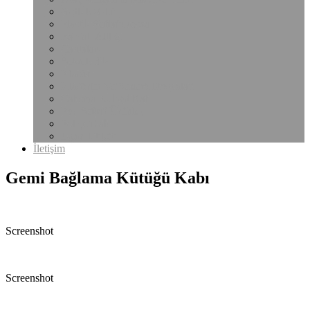
Notluk Kılıfı
Plastik Şeffaf Dosya
Bardak Altlığı
Çantalar
Sekreterlik
Klasör
Klasörler Ve Sunum Dosyaları
Çalışma Ruhsat Kabı
Pvc Şeffaf Ürünler
Poliçe Kabı
Uyarı Etiketi
İletişim
Gemi Bağlama Kütüğü Kabı
Screenshot
Screenshot