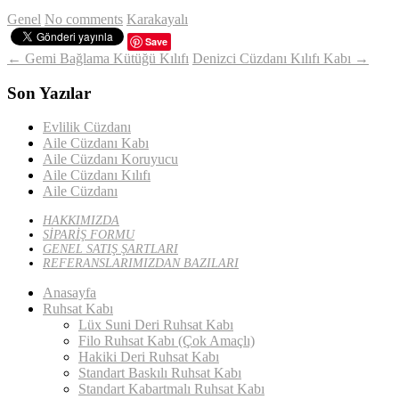
Genel
No comments
Karakayalı
Save
← Gemi Bağlama Kütüğü Kılıfı
Denizci Cüzdanı Kılıfı Kabı →
Son Yazılar
Evlilik Cüzdanı
Aile Cüzdanı Kabı
Aile Cüzdanı Koruyucu
Aile Cüzdanı Kılıfı
Aile Cüzdanı
HAKKIMIZDA
SİPARİŞ FORMU
GENEL SATIŞ ŞARTLARI
REFERANSLARIMIZDAN BAZILARI
Anasayfa
Ruhsat Kabı
Lüx Suni Deri Ruhsat Kabı
Filo Ruhsat Kabı (Çok Amaçlı)
Hakiki Deri Ruhsat Kabı
Standart Baskılı Ruhsat Kabı
Standart Kabartmalı Ruhsat Kabı