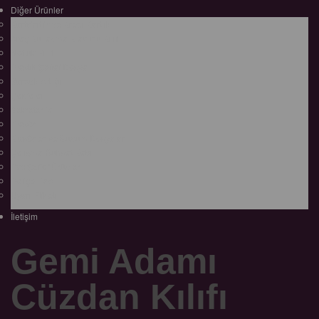
Diğer Ürünler
Kartvizitlik ve Kredi Kartlık
Araç Kullanma Klavuzu Kılıfı
Notluk Kılıfı
Plastik Şeffaf Dosya
Bardak Altlığı
Çantalar
Sekreterlik
Klasör
Klasörler Ve Sunum Dosyaları
Çalışma Ruhsat Kabı
Pvc Şeffaf Ürünler
Poliçe Kabı
Uyarı Etiketi
İletişim
Gemi Adamı
Cüzdan Kılıfı