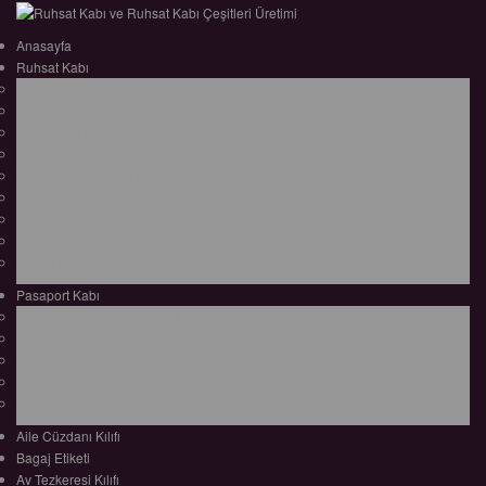
Anasayfa
Ruhsat Kabı
Lüx Suni Deri Ruhsat Kabı
Filo Ruhsat Kabı (Çok Amaçlı)
Hakiki Deri Ruhsat Kabı
Standart Baskılı Ruhsat Kabı
Standart Kabartmalı Ruhsat Kabı
Desenli Baskılı Ruhsat Kabı
Desenli Kabartmalı Ruhsat Kabı
Pvc Ofset Baskılı Ruhsat Kabı
ÇıtÇıtlı Ruhsat Kabı
Pasaport Kabı
Lüx Suni Deri Pasaport Kılıfı
Hakiki Deri Pasaport Kılıfı
Standart Baskılı Pasaport Kılıfı
Desenli Baskılı Pasaport Kabı
Şeffaf Pasaport Kılıfı
Aile Cüzdanı Kılıfı
Bagaj Etiketi
Av Tezkeresi Kılıfı