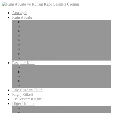
Anasayfa
Ruhsat Kabı
Lüx Suni Deri Ruhsat Kabı
Filo Ruhsat Kabı (Çok Amaçlı)
Hakiki Deri Ruhsat Kabı
Standart Baskılı Ruhsat Kabı
Standart Kabartmalı Ruhsat Kabı
Desenli Baskılı Ruhsat Kabı
Desenli Kabartmalı Ruhsat Kabı
Pvc Ofset Baskılı Ruhsat Kabı
ÇıtÇıtlı Ruhsat Kabı
Pasaport Kabı
Lüx Suni Deri Pasaport Kılıfı
Hakiki Deri Pasaport Kılıfı
Standart Baskılı Pasaport Kılıfı
Desenli Baskılı Pasaport Kabı
Şeffaf Pasaport Kılıfı
Aile Cüzdanı Kılıfı
Bagaj Etiketi
Av Tezkeresi Kılıfı
Diğer Ürünler
Kartvizitlik ve Kredi Kartlık
Araç Kullanma Klavuzu Kılıfı