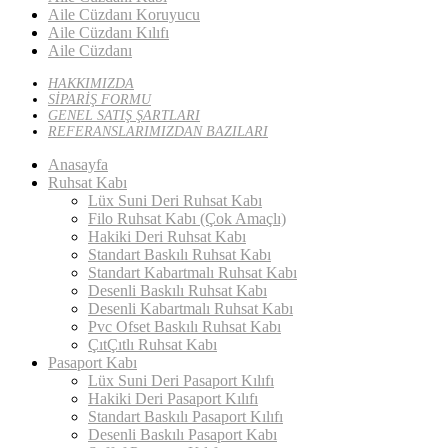
Aile Cüzdanı Koruyucu
Aile Cüzdanı Kılıfı
Aile Cüzdanı
HAKKIMIZDA
SİPARİŞ FORMU
GENEL SATIŞ ŞARTLARI
REFERANSLARIMIZDAN BAZILARI
Anasayfa
Ruhsat Kabı
Lüx Suni Deri Ruhsat Kabı
Filo Ruhsat Kabı (Çok Amaçlı)
Hakiki Deri Ruhsat Kabı
Standart Baskılı Ruhsat Kabı
Standart Kabartmalı Ruhsat Kabı
Desenli Baskılı Ruhsat Kabı
Desenli Kabartmalı Ruhsat Kabı
Pvc Ofset Baskılı Ruhsat Kabı
ÇıtÇıtlı Ruhsat Kabı
Pasaport Kabı
Lüx Suni Deri Pasaport Kılıfı
Hakiki Deri Pasaport Kılıfı
Standart Baskılı Pasaport Kılıfı
Desenli Baskılı Pasaport Kabı