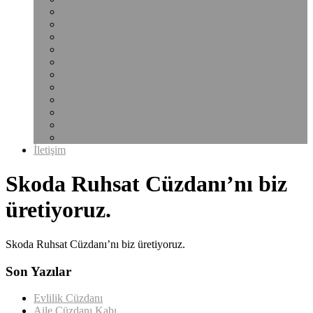
Notluk Kılıfı
Plastik Şeffaf Dosya
Bardak Altlığı
Çantalar
Sekreterlik
Klasör
Klasörler Ve Sunum Dosyaları
Çalışma Ruhsat Kabı
Pvc Şeffaf Ürünler
Poliçe Kabı
Uyarı Etiketi
İletişim
Skoda Ruhsat Cüzdanı’nı biz
üretiyoruz.
Skoda Ruhsat Cüzdanı’nı biz üretiyoruz.
Son Yazılar
Evlilik Cüzdanı
Aile Cüzdanı Kabı