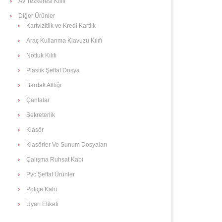
Av Tezkeresi Kılıfı
Diğer Ürünler
Kartvizitlik ve Kredi Kartlık
Araç Kullanma Klavuzu Kılıfı
Notluk Kılıfı
Plastik Şeffaf Dosya
Bardak Altlığı
Çantalar
Sekreterlik
Klasör
Klasörler Ve Sunum Dosyaları
Çalışma Ruhsat Kabı
Pvc Şeffaf Ürünler
Poliçe Kabı
Uyarı Etiketi