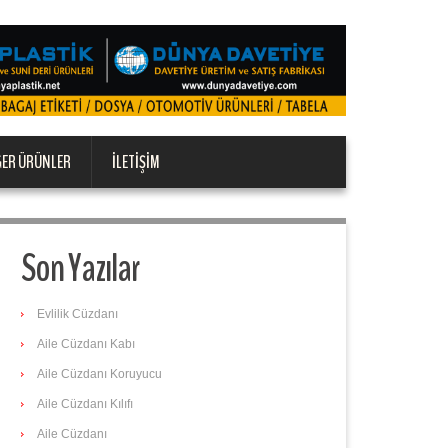
ĞER ÜRÜNLER
İLETIŞIM
Son Yazılar
Evlilik Cüzdanı
Aile Cüzdanı Kabı
Aile Cüzdanı Koruyucu
Aile Cüzdanı Kılıfı
Aile Cüzdanı