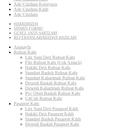
Aile Cüzdanı Koruyucu
Aile Cüzdanı Kılıfı
Aile Cüzdanı
HAKKIMIZDA
SİPARİŞ FORMU
GENEL SATIŞ ŞARTLARI
REFERANSLARIMIZDAN BAZILARI
Anasayfa
Ruhsat Kabı
Lüx Suni Deri Ruhsat Kabı
Filo Ruhsat Kabı (Çok Amaçlı)
Hakiki Deri Ruhsat Kabı
Standart Baskılı Ruhsat Kabı
Standart Kabartmalı Ruhsat Kabı
Desenli Baskılı Ruhsat Kabı
Desenli Kabartmalı Ruhsat Kabı
Pvc Ofset Baskılı Ruhsat Kabı
ÇıtÇıtlı Ruhsat Kabı
Pasaport Kabı
Lüx Suni Deri Pasaport Kılıfı
Hakiki Deri Pasaport Kılıfı
Standart Baskılı Pasaport Kılıfı
Desenli Baskılı Pasaport Kabı