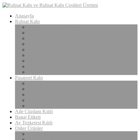
Anasayfa
Ruhsat Kabı
Lüx Suni Deri Ruhsat Kabı
Filo Ruhsat Kabı (Çok Amaçlı)
Hakiki Deri Ruhsat Kabı
Standart Baskılı Ruhsat Kabı
Standart Kabartmalı Ruhsat Kabı
Desenli Baskılı Ruhsat Kabı
Desenli Kabartmalı Ruhsat Kabı
Pvc Ofset Baskılı Ruhsat Kabı
ÇıtÇıtlı Ruhsat Kabı
Pasaport Kabı
Lüx Suni Deri Pasaport Kılıfı
Hakiki Deri Pasaport Kılıfı
Standart Baskılı Pasaport Kılıfı
Desenli Baskılı Pasaport Kabı
Şeffaf Pasaport Kılıfı
Aile Cüzdanı Kılıfı
Bagaj Etiketi
Av Tezkeresi Kılıfı
Diğer Ürünler
Kartvizitlik ve Kredi Kartlık
Araç Kullanma Klavuzu Kılıfı