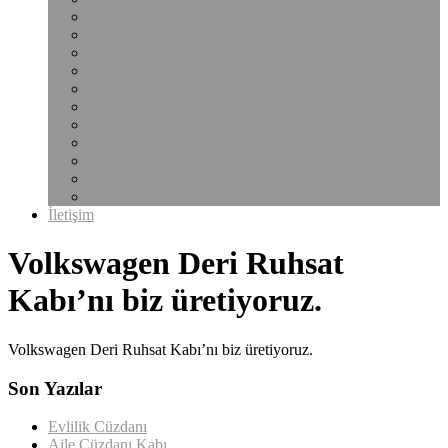
Notluk Kılıfı
Plastik Şeffaf Dosya
Bardak Altlığı
Çantalar
Sekreterlik
Klasör
Klasörler Ve Sunum Dosyaları
Çalışma Ruhsat Kabı
Pvc Şeffaf Ürünler
Poliçe Kabı
Uyarı Etiketi
İletişim
Volkswagen Deri Ruhsat
Kabı’nı biz üretiyoruz.
Volkswagen Deri Ruhsat Kabı’nı biz üretiyoruz.
Son Yazılar
Evlilik Cüzdanı
Aile Cüzdanı Kabı