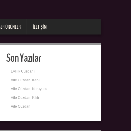
ĞER ÜRÜNLER
İLETIŞIM
Son Yazılar
Evlilik Cüzdanı
Aile Cüzdanı Kabı
Aile Cüzdanı Koruyucu
Aile Cüzdanı Kılıfı
Aile Cüzdanı