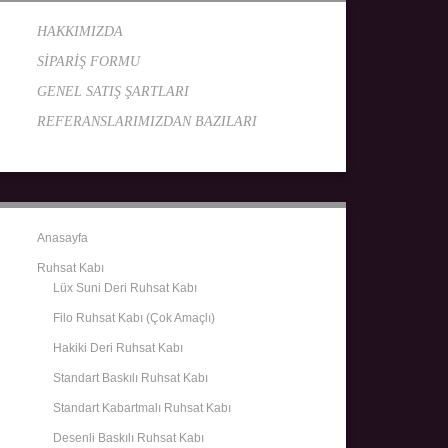
HAKKIMIZDA
SİPARİŞ FORMU
GENEL SATIŞ ŞARTLARI
REFERANSLARIMIZDAN BAZILARI
Anasayfa
Ruhsat Kabı
Lüx Suni Deri Ruhsat Kabı
Filo Ruhsat Kabı (Çok Amaçlı)
Hakiki Deri Ruhsat Kabı
Standart Baskılı Ruhsat Kabı
Standart Kabartmalı Ruhsat Kabı
Desenli Baskılı Ruhsat Kabı