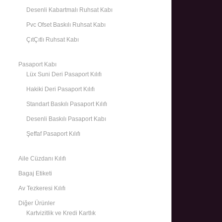
Desenli Kabartmalı Ruhsat Kabı
Pvc Ofset Baskılı Ruhsat Kabı
ÇıtÇıtlı Ruhsat Kabı
Pasaport Kabı
Lüx Suni Deri Pasaport Kılıfı
Hakiki Deri Pasaport Kılıfı
Standart Baskılı Pasaport Kılıfı
Desenli Baskılı Pasaport Kabı
Şeffaf Pasaport Kılıfı
Aile Cüzdanı Kılıfı
Bagaj Etiketi
Av Tezkeresi Kılıfı
Diğer Ürünler
Kartvizitlik ve Kredi Kartlık