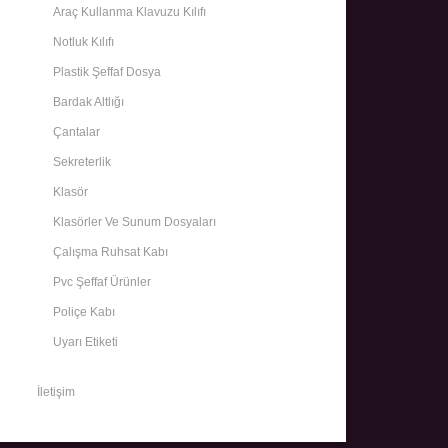
Araç Kullanma Klavuzu Kılıfı
Notluk Kılıfı
Plastik Şeffaf Dosya
Bardak Altlığı
Çantalar
Sekreterlik
Klasör
Klasörler Ve Sunum Dosyaları
Çalışma Ruhsat Kabı
Pvc Şeffaf Ürünler
Poliçe Kabı
Uyarı Etiketi
İletişim