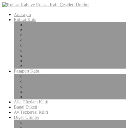
Anasayfa
Ruhsat Kabı
Lüx Suni Deri Ruhsat Kabı
Filo Ruhsat Kabı (Çok Amaçlı)
Hakiki Deri Ruhsat Kabı
Standart Baskılı Ruhsat Kabı
Standart Kabartmalı Ruhsat Kabı
Desenli Baskılı Ruhsat Kabı
Desenli Kabartmalı Ruhsat Kabı
Pvc Ofset Baskılı Ruhsat Kabı
ÇıtÇıtlı Ruhsat Kabı
Pasaport Kabı
Lüx Suni Deri Pasaport Kılıfı
Hakiki Deri Pasaport Kılıfı
Standart Baskılı Pasaport Kılıfı
Desenli Baskılı Pasaport Kabı
Şeffaf Pasaport Kılıfı
Aile Cüzdanı Kılıfı
Bagaj Etiketi
Av Tezkeresi Kılıfı
Diğer Ürünler
Kartvizitlik ve Kredi Kartlık
Araç Kullanma Klavuzu Kılıfı