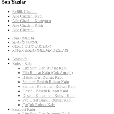
Son Yazılar
Evlilik Cüzdanı
Aile Cüzdanı Kabı
Aile Cüzdanı Koruyucu
Aile Cüzdanı Kılıfı
Aile Cüzdanı
HAKKIMIZDA
SİPARİŞ FORMU
GENEL SATIŞ ŞARTLARI
REFERANSLARIMIZDAN BAZILARI
Anasayfa
Ruhsat Kabı
Lüx Suni Deri Ruhsat Kabı
Filo Ruhsat Kabı (Çok Amaçlı)
Hakiki Deri Ruhsat Kabı
Standart Baskılı Ruhsat Kabı
Standart Kabartmalı Ruhsat Kabı
Desenli Baskılı Ruhsat Kabı
Desenli Kabartmalı Ruhsat Kabı
Pvc Ofset Baskılı Ruhsat Kabı
ÇıtÇıtlı Ruhsat Kabı
Pasaport Kabı
Lüx Suni Deri Pasaport Kılıfı