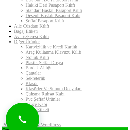
Hakiki Deri Pasaport Kılıfı
Standart Baskılı Pasaport Kılıfı
Desenli Baskılı Pasaport Kabı
Şeffaf Pasaport Kılıfı
Aile Cüzdanı Kılıfı
Bagaj Etiketi
Av Tezkeresi Kılıfı
Diğer Ürünler
Kartvizitlik ve Kredi Kartlık
Araç Kullanma Klavuzu Kılıfı
Notluk Kılıfı
Plastik Şeffaf Dosya
Bardak Altlığı
Çantalar
Sekreterlik
Klasör
Klasörler Ve Sunum Dosyaları
Çalışma Ruhsat Kabı
Pvc Şeffaf Ürünler
Poliçe Kabı
Uyarı Etiketi
İletişim
Proudly powered by WordPress
Open chat