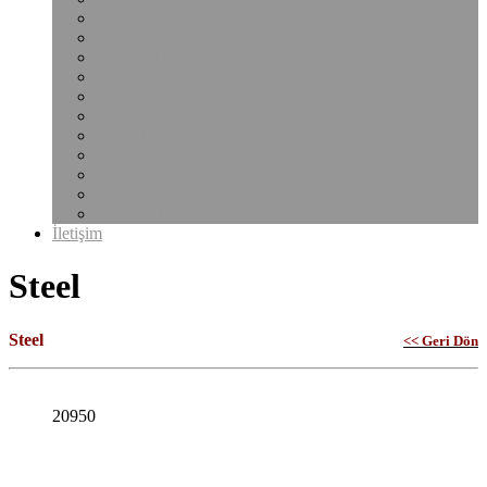
Notluk Kılıfı
Plastik Şeffaf Dosya
Bardak Altlığı
Çantalar
Sekreterlik
Klasör
Klasörler Ve Sunum Dosyaları
Çalışma Ruhsat Kabı
Pvc Şeffaf Ürünler
Poliçe Kabı
Uyarı Etiketi
İletişim
Steel
Steel
<< Geri Dön
20950