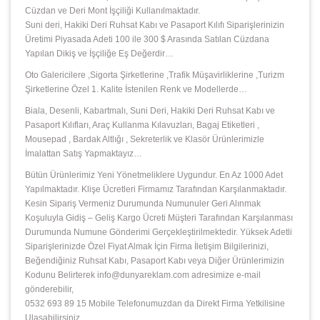
Cüzdan ve Deri Mont İşçiliği Kullanılmaktadır.
Suni deri, Hakiki Deri Ruhsat Kabı ve Pasaport Kılıfı Siparişlerinizin
Üretimi Piyasada Adeti 100 ile 300 $ Arasında Satılan Cüzdana
Yapılan Dikiş ve İşçiliğe Eş Değerdir…
Oto Galericilere ,Sigorta Şirketlerine ,Trafik Müşavirliklerine ,Turizm
Şirketlerine Özel 1. Kalite İstenilen Renk ve Modellerde…
Biala, Desenli, Kabartmalı, Suni Deri, Hakiki Deri Ruhsat Kabı ve
Pasaport Kılıfları, Araç Kullanma Kılavuzları, Bagaj Etiketleri ,
Mousepad , Bardak Altlığı , Sekreterlik ve Klasör Ürünlerimizle
İmalattan Satış Yapmaktayız…
Bütün Ürünlerimiz Yeni Yönetmeliklere Uygundur. En Az 1000 Adet
Yapılmaktadır. Klişe Ücretleri Firmamız Tarafından Karşılanmaktadır.
Kesin Sipariş Vermeniz Durumunda Numunuler Geri Alınmak
Koşuluyla Gidiş – Geliş Kargo Ücreti Müşteri Tarafından Karşılanması
Durumunda Numune Gönderimi Gerçekleştirilmektedir. Yüksek Adetli
Siparişlerinizde Özel Fiyat Almak İçin Firma İletişim Bilgilerinizi,
Beğendiğiniz Ruhsat Kabı, Pasaport Kabı veya Diğer Ürünlerimizin
Kodunu Belirterek info@dunyareklam.com adresimize e-mail
gönderebilir,
0532 693 89 15 Mobile Telefonumuzdan da Direkt Firma Yetkilisine
Ulaşabilirsiniz.