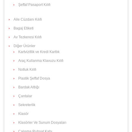
Şeffaf Pasaport Kılıfı
Aile Cüzdanı Kılıfı
Bagaj Etiketi
Av Tezkeresi Kılıfı
Diğer Ürünler
Kartvizitlik ve Kredi Kartlık
Araç Kullanma Klavuzu Kılıfı
Notluk Kılıfı
Plastik Şeffaf Dosya
Bardak Altlığı
Çantalar
Sekreterlik
Klasör
Klasörler Ve Sunum Dosyaları
Çalışma Ruhsat Kabı