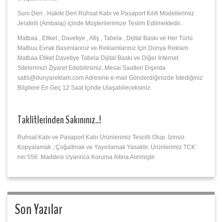
Suni Deri , Hakiki Deri Ruhsat Kabı ve Pasaport Kılıfı Modellerimiz
Jelatinli (Ambalaj) içinde Müşterilerimize Teslim Edilmektedir..
Matbaa , Etiket , Davetiye , Afiş , Tabela , Dijital Baskı ve Her Türlü
Matbuu Evrak Basımlarınız ve Reklamlarınız İçin Dünya Reklam
Matbaa Etiket Davetiye Tabela Dijital Baskı ve Diğer İnternet
Sitelerimizi Ziyaret Edebilirsiniz..Mesai Saatleri Dışında
satis@dunyareklam.com Adresine e-mail Gönderdiğinizde İstediğiniz
Bilgilere En Geç 12 Saat İçinde Ulaşabileceksiniz.
Taklitlerinden Sakınınız..!
Ruhsat Kabı ve Pasaport Kabı Ürünlerimiz Tescilli Olup. İzinsiz
Kopyalamak , Çoğaltmak ve Yayınlamak Yasaktır. Ürünlerimiz TCK’
nın 556. Maddesi Uyarınca Koruma Altına Alınmıştır.
Son Yazılar