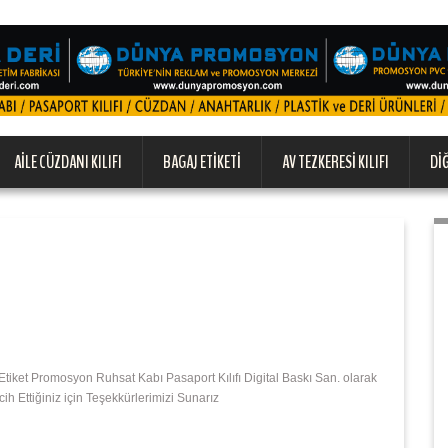
AILE CÜZDANI KILIFI
BAGAJ ETIKETI
AV TEZKERESI KILIFI
DI
tiket Promosyon Ruhsat Kabı Pasaport Kılıfı Digital Baskı San. olarak
 Ettiğiniz için Teşekkürlerimizi Sunarız