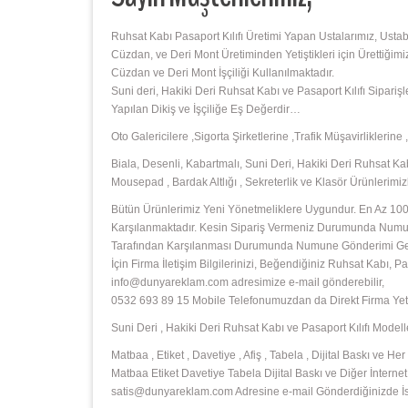
Ruhsat Kabı Pasaport Kılıfı Üretimi Yapan Ustalarımız, Usta
Cüzdan, ve Deri Mont Üretiminden Yetiştikleri için Ürettiğimi
Cüzdan ve Deri Mont İşçiliği Kullanılmaktadır.
Suni deri, Hakiki Deri Ruhsat Kabı ve Pasaport Kılıfı Sipari
Yapılan Dikiş ve İşçiliğe Eş Değerdir…
Oto Galericilere ,Sigorta Şirketlerine ,Trafik Müşavirliklerin
Biala, Desenli, Kabartmalı, Suni Deri, Hakiki Deri Ruhsat Kabı
Mousepad , Bardak Altlığı , Sekreterlik ve Klasör Ürünlerim
Bütün Ürünlerimiz Yeni Yönetmeliklere Uygundur. En Az 1000
Karşılanmaktadır. Kesin Sipariş Vermeniz Durumunda Numunu
Tarafından Karşılanması Durumunda Numune Gönderimi Gerçek
İçin Firma İletişim Bilgilerinizi, Beğendiğiniz Ruhsat Kabı,
info@dunyareklam.com adresimize e-mail gönderebilir,
0532 693 89 15 Mobile Telefonumuzdan da Direkt Firma Yetkil
Suni Deri , Hakiki Deri Ruhsat Kabı ve Pasaport Kılıfı Modelle
Matbaa , Etiket , Davetiye , Afiş , Tabela , Dijital Baskı ve
Matbaa Etiket Davetiye Tabela Dijital Baskı ve Diğer İnternet 
satis@dunyareklam.com Adresine e-mail Gönderdiğinizde İste