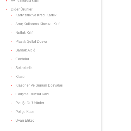
Av Tezkeresi Kılıfı
Diğer Ürünler
Kartvizitlik ve Kredi Kartlık
Araç Kullanma Klavuzu Kılıfı
Notluk Kılıfı
Plastik Şeffaf Dosya
Bardak Altlığı
Çantalar
Sekreterlik
Klasör
Klasörler Ve Sunum Dosyaları
Çalışma Ruhsat Kabı
Pvc Şeffaf Ürünler
Poliçe Kabı
Uyarı Etiketi