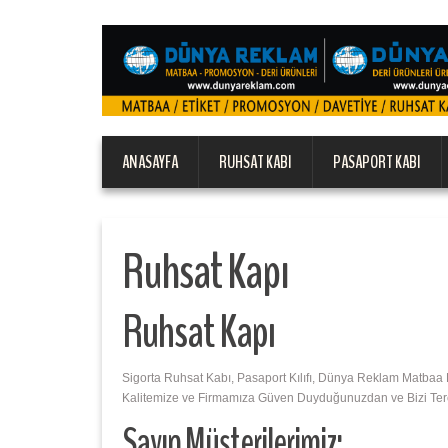
ANASAYFA
RUHSAT KABI
PASAPORT KABI
Ruhsat Kapı
Ruhsat Kapı
Sigorta Ruhsat Kabı, Pasaport Kılıfı, Dünya Reklam Matbaa E
Kalitemize ve Firmamıza Güven Duyduğunuzdan ve Bizi Tercih
Sayın Müşterilerimiz;