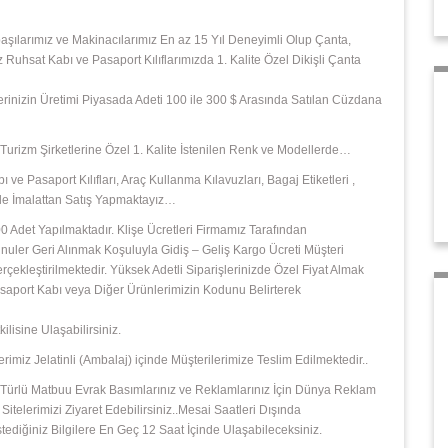
başılarımız ve Makinacılarımız En az 15 Yıl Deneyimli Olup Çanta,
z Ruhsat Kabı ve Pasaport Kılıflarımızda 1. Kalite Özel Dikişli Çanta
şlerinizin Üretimi Piyasada Adeti 100 ile 300 $ Arasında Satılan Cüzdana
e ,Turizm Şirketlerine Özel 1. Kalite İstenilen Renk ve Modellerde…
 ve Pasaport Kılıfları, Araç Kullanma Kılavuzları, Bagaj Etiketleri ,
izle İmalattan Satış Yapmaktayız…
 Adet Yapılmaktadır. Klişe Ücretleri Firmamız Tarafından
ler Geri Alınmak Koşuluyla Gidiş – Geliş Kargo Ücreti Müşteri
leştirilmektedir. Yüksek Adetli Siparişlerinizde Özel Fiyat Almak
 Pasaport Kabı veya Diğer Ürünlerimizin Kodunu Belirterek
isine Ulaşabilirsiniz.
rimiz Jelatinli (Ambalaj) içinde Müşterilerimize Teslim Edilmektedir..
 Her Türlü Matbuu Evrak Basımlarınız ve Reklamlarınız İçin Dünya Reklam
Sitelerimizi Ziyaret Edebilirsiniz..Mesai Saatleri Dışında
diğiniz Bilgilere En Geç 12 Saat İçinde Ulaşabileceksiniz.