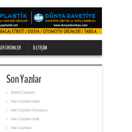
ĞER ÜRÜNLER
İLETIŞIM
Son Yazılar
Evlilik Cüzdanı
Aile Cüzdanı Kabı
Aile Cüzdanı Koruyucu
Aile Cüzdanı Kılıfı
Aile Cüzdanı