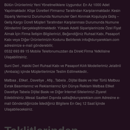
Bütün Ürünlerimiz Yeni Yönetmeliklere Uygundur. En Az 1000 Adet
Yapılmaktadır. Klişe Ücretleri Firmamız Tarafından Karşılanmaktadır. Kesin
Sipariş Vermeniz Durumunda Numunuler Geri Alınmak Koşuluyla Gidiş –
Geliş Kargo Ücreti Müşteri Tarafından Karşılanması Durumunda Numune
Gönderimi Gerçekleştirilmektedir. Yüksek Adetli Siparişlerinizde Özel Fiyat
Almak İçin Firma İletişim Bilgilerinizi, Beğendiğiniz Ruhsat Kabı, Pasaport
Kabı veya Diğer Ürünlerimizin Kodunu Belirterek info@dunyareklam.com
adresimize e-mail gönderebilir,
0532 693 89 15 Mobile Telefonumuzdan da Direkt Firma Yetkilisine
Ulaşabilirsiniz.
Suni Deri , Hakiki Deri Ruhsat Kabı ve Pasaport Kılıfı Modellerimiz Jelatinli
(Ambalaj) içinde Müşterilerimize Teslim Edilmektedir..
Matbaa , Etiket , Davetiye , Afiş , Tabela , Dijital Baskı ve Her Türlü Matbuu
Evrak Basımlarınız ve Reklamlarınız İçin Dünya Reklam Matbaa Etiket
Davetiye Tabela Dijital Baskı ve Diğer İnternet Sitelerimizi Ziyaret
Edebilirsiniz..Mesai Saatleri Dışında satis@dunyareklam.com Adresine e-
mail Gönderdiğinizde İstediğiniz Bilgilere En Geç 12 Saat İçinde
Ulaşabileceksiniz.