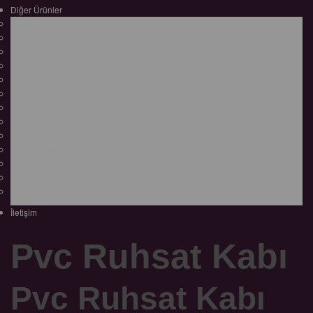
Diğer Ürünler
Kartvizitlik ve Kredi Kartlık
Araç Kullanma Klavuzu Kılıfı
Notluk Kılıfı
Plastik Şeffaf Dosya
Bardak Altlığı
Çantalar
Sekreterlik
Klasör
Klasörler Ve Sunum Dosyaları
Çalışma Ruhsat Kabı
Pvc Şeffaf Ürünler
Poliçe Kabı
Uyarı Etiketi
İletişim
Pvc Ruhsat Kabı
Pvc Ruhsat Kabı