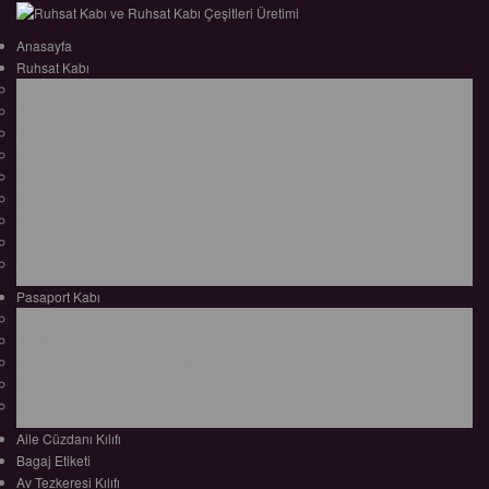
Anasayfa
Ruhsat Kabı
Lüx Suni Deri Ruhsat Kabı
Filo Ruhsat Kabı (Çok Amaçlı)
Hakiki Deri Ruhsat Kabı
Standart Baskılı Ruhsat Kabı
Standart Kabartmalı Ruhsat Kabı
Desenli Baskılı Ruhsat Kabı
Desenli Kabartmalı Ruhsat Kabı
Pvc Ofset Baskılı Ruhsat Kabı
ÇıtÇıtlı Ruhsat Kabı
Pasaport Kabı
Lüx Suni Deri Pasaport Kılıfı
Hakiki Deri Pasaport Kılıfı
Standart Baskılı Pasaport Kılıfı
Desenli Baskılı Pasaport Kabı
Şeffaf Pasaport Kılıfı
Aile Cüzdanı Kılıfı
Bagaj Etiketi
Av Tezkeresi Kılıfı