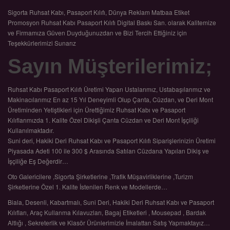
Sigorta Ruhsat Kabı, Pasaport Kılıfı, Dünya Reklam Matbaa Etiket
Promosyon Ruhsat Kabı Pasaport Kılıfı Digital Baskı San. olarak Kalitemize
ve Firmamıza Güven Duyduğunuzdan ve Bizi Tercih Ettiğiniz için
Teşekkürlerimizi Sunarız
Sayın Müşterilerimiz;
Ruhsat Kabı Pasaport Kılıfı Üretimi Yapan Ustalarımız, Ustabaşılarımız ve
Makinacılarımız En az 15 Yıl Deneyimli Olup Çanta, Cüzdan, ve Deri Mont
Üretiminden Yetiştikleri için Ürettiğimiz Ruhsat Kabı ve Pasaport
Kılıflarımızda 1. Kalite Özel Dikişli Çanta Cüzdan ve Deri Mont İşçiliği
Kullanılmaktadır.
Suni deri, Hakiki Deri Ruhsat Kabı ve Pasaport Kılıfı Siparişlerinizin Üretimi
Piyasada Adeti 100 ile 300 $ Arasında Satılan Cüzdana Yapılan Dikiş ve
İşçiliğe Eş Değerdir…
Oto Galericilere ,Sigorta Şirketlerine ,Trafik Müşavirliklerine ,Turizm
Şirketlerine Özel 1. Kalite İstenilen Renk ve Modellerde…
Biala, Desenli, Kabartmalı, Suni Deri, Hakiki Deri Ruhsat Kabı ve Pasaport
Kılıfları, Araç Kullanma Kılavuzları, Bagaj Etiketleri , Mousepad , Bardak
Altlığı , Sekreterlik ve Klasör Ürünlerimizle İmalattan Satış Yapmaktayız…