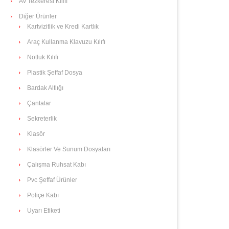
Av Tezkeresi Kılıfı
Diğer Ürünler
Kartvizitlik ve Kredi Kartlık
Araç Kullanma Klavuzu Kılıfı
Notluk Kılıfı
Plastik Şeffaf Dosya
Bardak Altlığı
Çantalar
Sekreterlik
Klasör
Klasörler Ve Sunum Dosyaları
Çalışma Ruhsat Kabı
Pvc Şeffaf Ürünler
Poliçe Kabı
Uyarı Etiketi