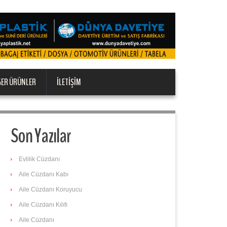
ĞER ÜRÜNLER
İLETIŞIM
Son Yazılar
Evlilik Cüzdanı
Aile Cüzdanı Kabı
Aile Cüzdanı Koruyucu
Aile Cüzdanı Kılıfı
Aile Cüzdanı