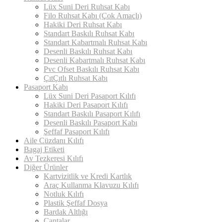
Lüx Suni Deri Ruhsat Kabı
Filo Ruhsat Kabı (Çok Amaçlı)
Hakiki Deri Ruhsat Kabı
Standart Baskılı Ruhsat Kabı
Standart Kabartmalı Ruhsat Kabı
Desenli Baskılı Ruhsat Kabı
Desenli Kabartmalı Ruhsat Kabı
Pvc Ofset Baskılı Ruhsat Kabı
ÇıtÇıtlı Ruhsat Kabı
Pasaport Kabı
Lüx Suni Deri Pasaport Kılıfı
Hakiki Deri Pasaport Kılıfı
Standart Baskılı Pasaport Kılıfı
Desenli Baskılı Pasaport Kabı
Şeffaf Pasaport Kılıfı
Aile Cüzdanı Kılıfı
Bagaj Etiketi
Av Tezkeresi Kılıfı
Diğer Ürünler
Kartvizitlik ve Kredi Kartlık
Araç Kullanma Klavuzu Kılıfı
Notluk Kılıfı
Plastik Şeffaf Dosya
Bardak Altlığı
Çantalar