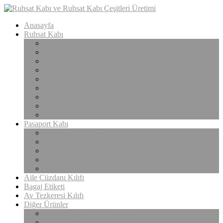
Anasayfa
Ruhsat Kabı
Lüx Suni Deri Ruhsat Kabı
Filo Ruhsat Kabı (Çok Amaçlı)
Hakiki Deri Ruhsat Kabı
Standart Baskılı Ruhsat Kabı
Standart Kabartmalı Ruhsat Kabı
Desenli Baskılı Ruhsat Kabı
Desenli Kabartmalı Ruhsat Kabı
Pvc Ofset Baskılı Ruhsat Kabı
ÇıtÇıtlı Ruhsat Kabı
Pasaport Kabı
Lüx Suni Deri Pasaport Kılıfı
Hakiki Deri Pasaport Kılıfı
Standart Baskılı Pasaport Kılıfı
Desenli Baskılı Pasaport Kabı
Şeffaf Pasaport Kılıfı
Aile Cüzdanı Kılıfı
Bagaj Etiketi
Av Tezkeresi Kılıfı
Diğer Ürünler
Kartvizitlik ve Kredi Kartlık
Araç Kullanma Klavuzu Kılıfı