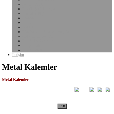
Notluk Kılıfı
Plastik Şeffaf Dosya
Bardak Altlığı
Çantalar
Sekreterlik
Klasör
Klasörler Ve Sunum Dosyaları
Çalışma Ruhsat Kabı
Pvc Şeffaf Ürünler
Poliçe Kabı
Uyarı Etiketi
İletişim
Metal Kalemler
Metal Kalemler