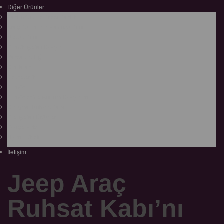
Diğer Ürünler
Kartvizitlik ve Kredi Kartlık
Araç Kullanma Klavuzu Kılıfı
Notluk Kılıfı
Plastik Şeffaf Dosya
Bardak Altlığı
Çantalar
Sekreterlik
Klasör
Klasörler Ve Sunum Dosyaları
Çalışma Ruhsat Kabı
Pvc Şeffaf Ürünler
Poliçe Kabı
Uyarı Etiketi
İletişim
Jeep Araç
Ruhsat Kabı’nı