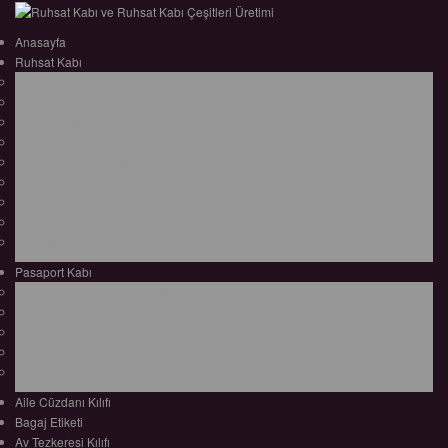
Anasayfa
Ruhsat Kabı
Lüx Suni Deri Ruhsat Kabı
Filo Ruhsat Kabı (Çok Amaçlı)
Hakiki Deri Ruhsat Kabı
Standart Baskılı Ruhsat Kabı
Standart Kabartmalı Ruhsat Kabı
Desenli Baskılı Ruhsat Kabı
Desenli Kabartmalı Ruhsat Kabı
Pvc Ofset Baskılı Ruhsat Kabı
ÇıtÇıtlı Ruhsat Kabı
Pasaport Kabı
Lüx Suni Deri Pasaport Kılıfı
Hakiki Deri Pasaport Kılıfı
Standart Baskılı Pasaport Kılıfı
Desenli Baskılı Pasaport Kabı
Şeffaf Pasaport Kılıfı
Aile Cüzdanı Kılıfı
Bagaj Etiketi
Av Tezkeresi Kılıfı