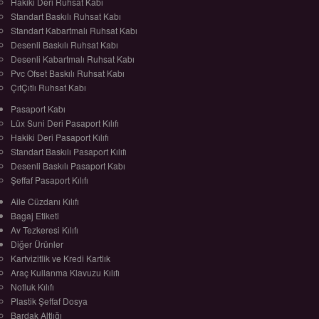
Hakiki Deri Ruhsat Kabı
Standart Baskılı Ruhsat Kabı
Standart Kabartmalı Ruhsat Kabı
Desenli Baskılı Ruhsat Kabı
Desenli Kabartmalı Ruhsat Kabı
Pvc Ofset Baskılı Ruhsat Kabı
ÇıtÇıtlı Ruhsat Kabı
Pasaport Kabı
Lüx Suni Deri Pasaport Kılıfı
Hakiki Deri Pasaport Kılıfı
Standart Baskılı Pasaport Kılıfı
Desenli Baskılı Pasaport Kabı
Şeffaf Pasaport Kılıfı
Aile Cüzdanı Kılıfı
Bagaj Etiketi
Av Tezkeresi Kılıfı
Diğer Ürünler
Kartvizitlik ve Kredi Kartlık
Araç Kullanma Klavuzu Kılıfı
Notluk Kılıfı
Plastik Şeffaf Dosya
Bardak Altlığı