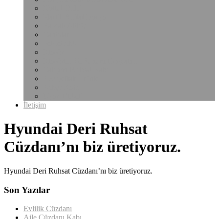
Notluk Kılıfı
Plastik Şeffaf Dosya
Bardak Altlığı
Çantalar
Sekreterlik
Klasör
Klasörler Ve Sunum Dosyaları
Çalışma Ruhsat Kabı
Pvc Şeffaf Ürünler
Poliçe Kabı
Uyarı Etiketi
İletişim
Hyundai Deri Ruhsat
Cüzdanı’nı biz üretiyoruz.
Hyundai Deri Ruhsat Cüzdanı’nı biz üretiyoruz.
Son Yazılar
Evlilik Cüzdanı
Aile Cüzdanı Kabı