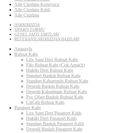
Aile Cüzdanı Koruyucu
Aile Cüzdanı Kılıfı
Aile Cüzdanı
HAKKIMIZDA
SİPARİŞ FORMU
GENEL SATIŞ ŞARTLARI
REFERANSLARIMIZDAN BAZILARI
Anasayfa
Ruhsat Kabı
Lüx Suni Deri Ruhsat Kabı
Filo Ruhsat Kabı (Çok Amaçlı)
Hakiki Deri Ruhsat Kabı
Standart Baskılı Ruhsat Kabı
Standart Kabartmalı Ruhsat Kabı
Desenli Baskılı Ruhsat Kabı
Desenli Kabartmalı Ruhsat Kabı
Pvc Ofset Baskılı Ruhsat Kabı
ÇıtÇıtlı Ruhsat Kabı
Pasaport Kabı
Lüx Suni Deri Pasaport Kılıfı
Hakiki Deri Pasaport Kılıfı
Standart Baskılı Pasaport Kılıfı
Desenli Baskılı Pasaport Kabı