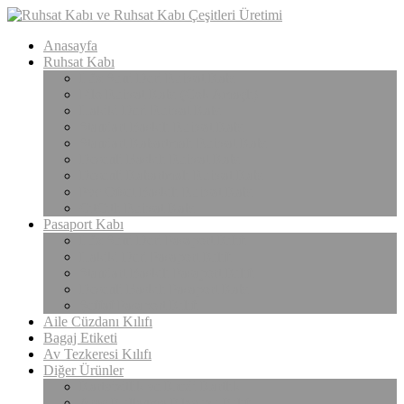
Anasayfa
Ruhsat Kabı
Lüx Suni Deri Ruhsat Kabı
Filo Ruhsat Kabı (Çok Amaçlı)
Hakiki Deri Ruhsat Kabı
Standart Baskılı Ruhsat Kabı
Standart Kabartmalı Ruhsat Kabı
Desenli Baskılı Ruhsat Kabı
Desenli Kabartmalı Ruhsat Kabı
Pvc Ofset Baskılı Ruhsat Kabı
ÇıtÇıtlı Ruhsat Kabı
Pasaport Kabı
Lüx Suni Deri Pasaport Kılıfı
Hakiki Deri Pasaport Kılıfı
Standart Baskılı Pasaport Kılıfı
Desenli Baskılı Pasaport Kabı
Şeffaf Pasaport Kılıfı
Aile Cüzdanı Kılıfı
Bagaj Etiketi
Av Tezkeresi Kılıfı
Diğer Ürünler
Kartvizitlik ve Kredi Kartlık
Araç Kullanma Klavuzu Kılıfı