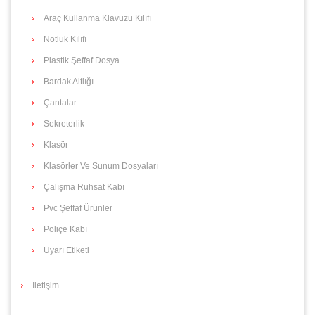
Araç Kullanma Klavuzu Kılıfı
Notluk Kılıfı
Plastik Şeffaf Dosya
Bardak Altlığı
Çantalar
Sekreterlik
Klasör
Klasörler Ve Sunum Dosyaları
Çalışma Ruhsat Kabı
Pvc Şeffaf Ürünler
Poliçe Kabı
Uyarı Etiketi
İletişim