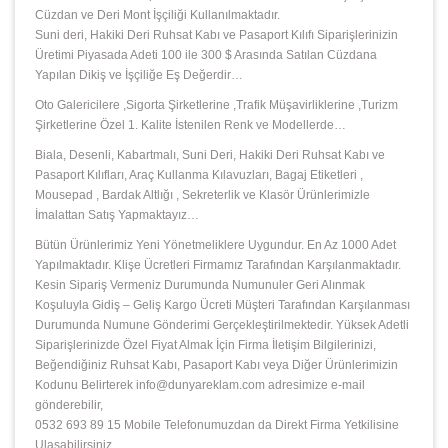
Cüzdan ve Deri Mont İşçiliği Kullanılmaktadır.
Suni deri, Hakiki Deri Ruhsat Kabı ve Pasaport Kılıfı Siparişlerinizin
Üretimi Piyasada Adeti 100 ile 300 $ Arasında Satılan Cüzdana
Yapılan Dikiş ve İşçiliğe Eş Değerdir…
Oto Galericilere ,Sigorta Şirketlerine ,Trafik Müşavirliklerine ,Turizm
Şirketlerine Özel 1. Kalite İstenilen Renk ve Modellerde…
Biala, Desenli, Kabartmalı, Suni Deri, Hakiki Deri Ruhsat Kabı ve
Pasaport Kılıfları, Araç Kullanma Kılavuzları, Bagaj Etiketleri ,
Mousepad , Bardak Altlığı , Sekreterlik ve Klasör Ürünlerimizle
İmalattan Satış Yapmaktayız…
Bütün Ürünlerimiz Yeni Yönetmeliklere Uygundur. En Az 1000 Adet
Yapılmaktadır. Klişe Ücretleri Firmamız Tarafından Karşılanmaktadır.
Kesin Sipariş Vermeniz Durumunda Numunuler Geri Alınmak
Koşuluyla Gidiş – Geliş Kargo Ücreti Müşteri Tarafından Karşılanması
Durumunda Numune Gönderimi Gerçekleştirilmektedir. Yüksek Adetli
Siparişlerinizde Özel Fiyat Almak İçin Firma İletişim Bilgilerinizi,
Beğendiğiniz Ruhsat Kabı, Pasaport Kabı veya Diğer Ürünlerimizin
Kodunu Belirterek info@dunyareklam.com adresimize e-mail
gönderebilir,
0532 693 89 15 Mobile Telefonumuzdan da Direkt Firma Yetkilisine
Ulaşabilirsiniz.