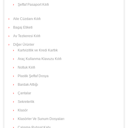
Şeffaf Pasaport Kılıfı
Aile Cüzdanı Kılıfı
Bagaj Etiketi
Av Tezkeresi Kılıfı
Diğer Ürünler
Kartvizitlik ve Kredi Kartlık
Araç Kullanma Klavuzu Kılıfı
Notluk Kılıfı
Plastik Şeffaf Dosya
Bardak Altlığı
Çantalar
Sekreterlik
Klasör
Klasörler Ve Sunum Dosyaları
Çalışma Ruhsat Kabı