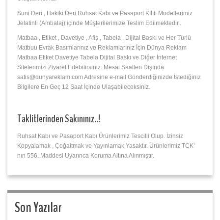
Suni Deri , Hakiki Deri Ruhsat Kabı ve Pasaport Kılıfı Modellerimiz
Jelatinli (Ambalaj) içinde Müşterilerimize Teslim Edilmektedir..
Matbaa , Etiket , Davetiye , Afiş , Tabela , Dijital Baskı ve Her Türlü
Matbuu Evrak Basımlarınız ve Reklamlarınız İçin Dünya Reklam
Matbaa Etiket Davetiye Tabela Dijital Baskı ve Diğer İnternet
Sitelerimizi Ziyaret Edebilirsiniz..Mesai Saatleri Dışında
satis@dunyareklam.com Adresine e-mail Gönderdiğinizde İstediğiniz
Bilgilere En Geç 12 Saat İçinde Ulaşabileceksiniz.
Taklitlerinden Sakınınız..!
Ruhsat Kabı ve Pasaport Kabı Ürünlerimiz Tescilli Olup. İzinsiz
Kopyalamak , Çoğaltmak ve Yayınlamak Yasaktır. Ürünlerimiz TCK’
nın 556. Maddesi Uyarınca Koruma Altına Alınmıştır.
Son Yazılar