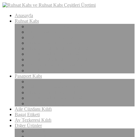
Anasayfa
Ruhsat Kabı
Lüx Suni Deri Ruhsat Kabı
Filo Ruhsat Kabı (Çok Amaçlı)
Hakiki Deri Ruhsat Kabı
Standart Baskılı Ruhsat Kabı
Standart Kabartmalı Ruhsat Kabı
Desenli Baskılı Ruhsat Kabı
Desenli Kabartmalı Ruhsat Kabı
Pvc Ofset Baskılı Ruhsat Kabı
ÇıtÇıtlı Ruhsat Kabı
Pasaport Kabı
Lüx Suni Deri Pasaport Kılıfı
Hakiki Deri Pasaport Kılıfı
Standart Baskılı Pasaport Kılıfı
Desenli Baskılı Pasaport Kabı
Şeffaf Pasaport Kılıfı
Aile Cüzdanı Kılıfı
Bagaj Etiketi
Av Tezkeresi Kılıfı
Diğer Ürünler
Kartvizitlik ve Kredi Kartlık
Araç Kullanma Klavuzu Kılıfı