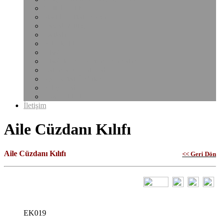
Notluk Kılıfı
Plastik Şeffaf Dosya
Bardak Altlığı
Çantalar
Sekreterlik
Klasör
Klasörler Ve Sunum Dosyaları
Çalışma Ruhsat Kabı
Pvc Şeffaf Ürünler
Poliçe Kabı
Uyarı Etiketi
İletişim
Aile Cüzdanı Kılıfı
Aile Cüzdanı Kılıfı
<< Geri Dön
EK019