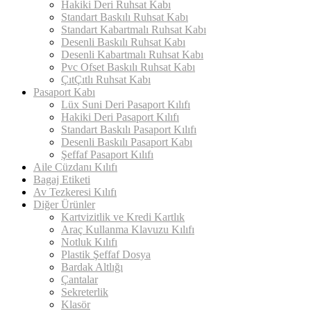
Hakiki Deri Ruhsat Kabı
Standart Baskılı Ruhsat Kabı
Standart Kabartmalı Ruhsat Kabı
Desenli Baskılı Ruhsat Kabı
Desenli Kabartmalı Ruhsat Kabı
Pvc Ofset Baskılı Ruhsat Kabı
ÇıtÇıtlı Ruhsat Kabı
Pasaport Kabı
Lüx Suni Deri Pasaport Kılıfı
Hakiki Deri Pasaport Kılıfı
Standart Baskılı Pasaport Kılıfı
Desenli Baskılı Pasaport Kabı
Şeffaf Pasaport Kılıfı
Aile Cüzdanı Kılıfı
Bagaj Etiketi
Av Tezkeresi Kılıfı
Diğer Ürünler
Kartvizitlik ve Kredi Kartlık
Araç Kullanma Klavuzu Kılıfı
Notluk Kılıfı
Plastik Şeffaf Dosya
Bardak Altlığı
Çantalar
Sekreterlik
Klasör