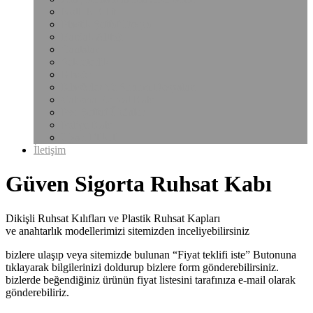
Notluk Kılıfı
Plastik Şeffaf Dosya
Bardak Altlığı
Çantalar
Sekreterlik
Klasör
Klasörler Ve Sunum Dosyaları
Çalışma Ruhsat Kabı
Pvc Şeffaf Ürünler
Poliçe Kabı
Uyarı Etiketi
İletişim
Güven Sigorta Ruhsat Kabı
Dikişli Ruhsat Kılıfları ve Plastik Ruhsat Kapları
ve anahtarlık modellerimizi sitemizden inceliyebilirsiniz
bizlere ulaşıp veya sitemizde bulunan “Fiyat teklifi iste” Butonuna
tıklayarak bilgilerinizi doldurup bizlere form gönderebilirsiniz.
bizlerde beğendiğiniz ürünün fiyat listesini tarafınıza e-mail olarak
gönderebiliriz.