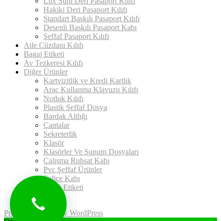
Lüx Suni Deri Pasaport Kılıfı
Hakiki Deri Pasaport Kılıfı
Standart Baskılı Pasaport Kılıfı
Desenli Baskılı Pasaport Kabı
Şeffaf Pasaport Kılıfı
Aile Cüzdanı Kılıfı
Bagaj Etiketi
Av Tezkeresi Kılıfı
Diğer Ürünler
Kartvizitlik ve Kredi Kartlık
Araç Kullanma Klavuzu Kılıfı
Notluk Kılıfı
Plastik Şeffaf Dosya
Bardak Altlığı
Çantalar
Sekreterlik
Klasör
Klasörler Ve Sunum Dosyaları
Çalışma Ruhsat Kabı
Pvc Şeffaf Ürünler
Poliçe Kabı
Uyarı Etiketi
İletişim
Proudly powered by WordPress