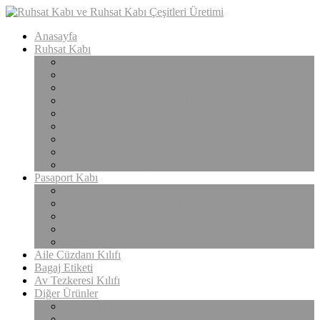
Anasayfa
Ruhsat Kabı
Lüx Suni Deri Ruhsat Kabı
Filo Ruhsat Kabı (Çok Amaçlı)
Hakiki Deri Ruhsat Kabı
Standart Baskılı Ruhsat Kabı
Standart Kabartmalı Ruhsat Kabı
Desenli Baskılı Ruhsat Kabı
Desenli Kabartmalı Ruhsat Kabı
Pvc Ofset Baskılı Ruhsat Kabı
ÇıtÇıtlı Ruhsat Kabı
Pasaport Kabı
Lüx Suni Deri Pasaport Kılıfı
Hakiki Deri Pasaport Kılıfı
Standart Baskılı Pasaport Kılıfı
Desenli Baskılı Pasaport Kabı
Şeffaf Pasaport Kılıfı
Aile Cüzdanı Kılıfı
Bagaj Etiketi
Av Tezkeresi Kılıfı
Diğer Ürünler
Kartvizitlik ve Kredi Kartlık
Araç Kullanma Klavuzu Kılıfı