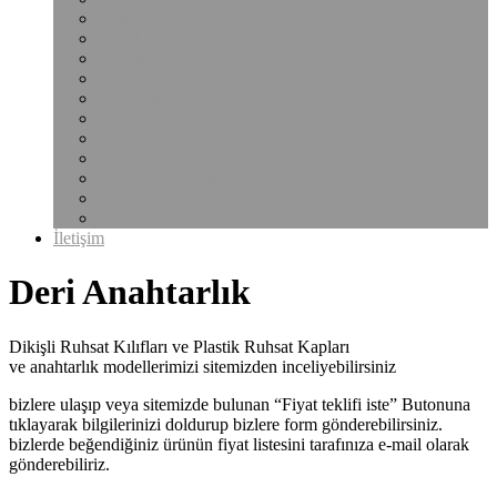
Notluk Kılıfı
Plastik Şeffaf Dosya
Bardak Altlığı
Çantalar
Sekreterlik
Klasör
Klasörler Ve Sunum Dosyaları
Çalışma Ruhsat Kabı
Pvc Şeffaf Ürünler
Poliçe Kabı
Uyarı Etiketi
İletişim
Deri Anahtarlık
Dikişli Ruhsat Kılıfları ve Plastik Ruhsat Kapları
ve anahtarlık modellerimizi sitemizden inceliyebilirsiniz
bizlere ulaşıp veya sitemizde bulunan “Fiyat teklifi iste” Butonuna
tıklayarak bilgilerinizi doldurup bizlere form gönderebilirsiniz.
bizlerde beğendiğiniz ürünün fiyat listesini tarafınıza e-mail olarak
gönderebiliriz.