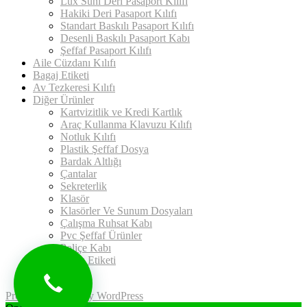
Lüx Suni Deri Pasaport Kılıfı
Hakiki Deri Pasaport Kılıfı
Standart Baskılı Pasaport Kılıfı
Desenli Baskılı Pasaport Kabı
Şeffaf Pasaport Kılıfı
Aile Cüzdanı Kılıfı
Bagaj Etiketi
Av Tezkeresi Kılıfı
Diğer Ürünler
Kartvizitlik ve Kredi Kartlık
Araç Kullanma Klavuzu Kılıfı
Notluk Kılıfı
Plastik Şeffaf Dosya
Bardak Altlığı
Çantalar
Sekreterlik
Klasör
Klasörler Ve Sunum Dosyaları
Çalışma Ruhsat Kabı
Pvc Şeffaf Ürünler
Poliçe Kabı
Uyarı Etiketi
İletişim
Proudly powered by WordPress