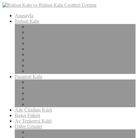
Anasayfa
Ruhsat Kabı
Lüx Suni Deri Ruhsat Kabı
Filo Ruhsat Kabı (Çok Amaçlı)
Hakiki Deri Ruhsat Kabı
Standart Baskılı Ruhsat Kabı
Standart Kabartmalı Ruhsat Kabı
Desenli Baskılı Ruhsat Kabı
Desenli Kabartmalı Ruhsat Kabı
Pvc Ofset Baskılı Ruhsat Kabı
ÇıtÇıtlı Ruhsat Kabı
Pasaport Kabı
Lüx Suni Deri Pasaport Kılıfı
Hakiki Deri Pasaport Kılıfı
Standart Baskılı Pasaport Kılıfı
Desenli Baskılı Pasaport Kabı
Şeffaf Pasaport Kılıfı
Aile Cüzdanı Kılıfı
Bagaj Etiketi
Av Tezkeresi Kılıfı
Diğer Ürünler
Kartvizitlik ve Kredi Kartlık
Araç Kullanma Klavuzu Kılıfı